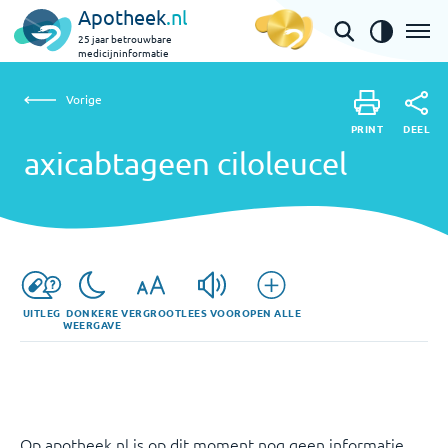
Apotheek
.nl
25 jaar betrouwbare
medicijninformatie
Vorige
axicabtageen ciloleucel
Vorige
PRINT
DEEL
PRINT
axicabtageen ciloleucel
DEEL
UITLEG
DONKERE
VERGROOT
LEES VOOR
OPEN ALLE
WEERGAVE
Op apotheek.nl is op dit moment nog geen informatie