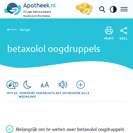
Apotheek
.nl
25 jaar betrouwbare
medicijninformatie
Vorige
betaxolol oogdruppels
Vorige
PRINT
DEEL
PRINT
betaxolol oogdruppels
DEEL
UITLEG
DONKERE
VERGROOT
LEES VOOR
OPEN ALLE
WEERGAVE
Belangrijk om te weten over betaxolol oogdruppels