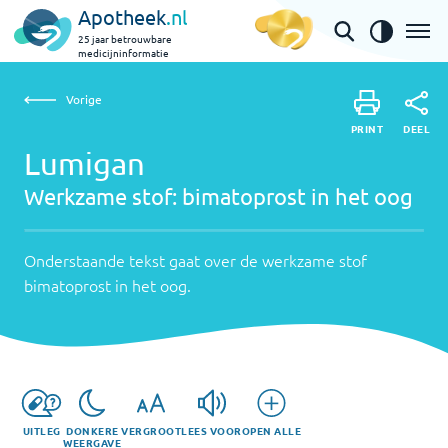
Apotheek
.nl
25 jaar betrouwbare
medicijninformatie
Vorige
Werkzame
Lumigan | bimatoprost in het oog
Vorige
PRINT
stof:
Onderstaande
DEEL
PRINT
tekst
Lumigan
bimatoprost
DEEL
gaat
Werkzame stof:
bimatoprost in het oog
in
over
het
de
werkzame
Onderstaande tekst gaat over de werkzame stof
oog
stof
bimatoprost in het oog
.
bimatoprost
in
het
oog
.
UITLEG
DONKERE
VERGROOT
LEES VOOR
OPEN ALLE
WEERGAVE