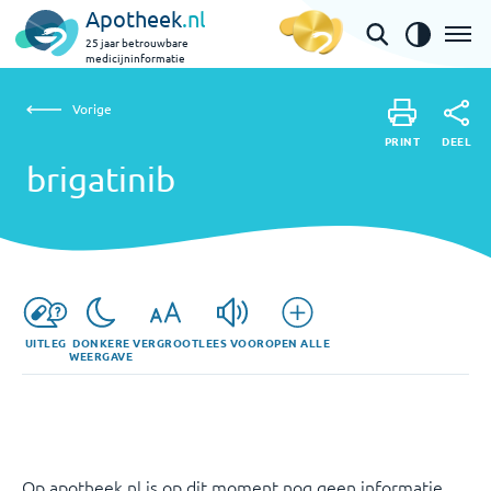
Apotheek
.nl
25 jaar betrouwbare
medicijninformatie
Vorige
brigatinib
Vorige
PRINT
DEEL
PRINT
brigatinib
DEEL
UITLEG
DONKERE
VERGROOT
LEES VOOR
OPEN ALLE
WEERGAVE
Op apotheek.nl is op dit moment nog geen informatie