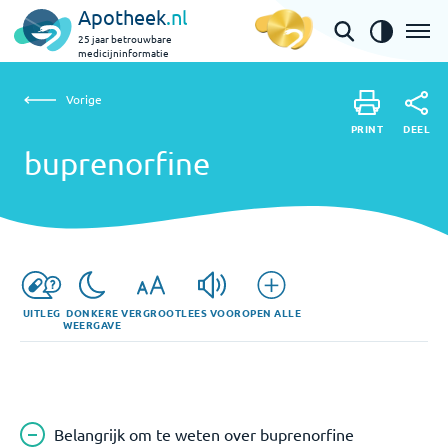
Apotheek
.nl
25 jaar betrouwbare
medicijninformatie
Vorige
buprenorfine
Vorige
PRINT
DEEL
PRINT
buprenorfine
DEEL
UITLEG
DONKERE
VERGROOT
LEES VOOR
OPEN ALLE
WEERGAVE
Belangrijk om te weten over buprenorfine