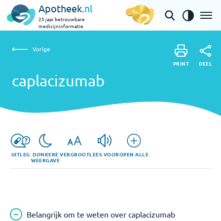
Apotheek
.nl
25 jaar betrouwbare
medicijninformatie
Vorige
caplacizumab
Vorige
PRINT
DEEL
PRINT
caplacizumab
DEEL
UITLEG
DONKERE
VERGROOT
LEES VOOR
OPEN ALLE
WEERGAVE
Belangrijk om te weten over caplacizumab