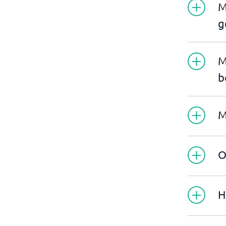
M
g
M
b
M
O
H