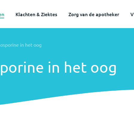
en
Klachten & Ziektes
Zorg van de apotheker
V
losporine in het oog
sporine in het oog