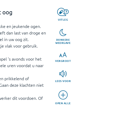
t oog
UITLEG
ikke en jeukende ogen.
eft dan last van droge en
l in uw oog zit.
DONKERE
WEERGAVE
je vlak voor gebruik.
ppel 's avonds voor het
VERGROOT
kele uren voordat u naar
en prikkelend of
LEES VOOR
 Gaan deze klachten niet
erker dit voordoen. Of
OPEN ALLE