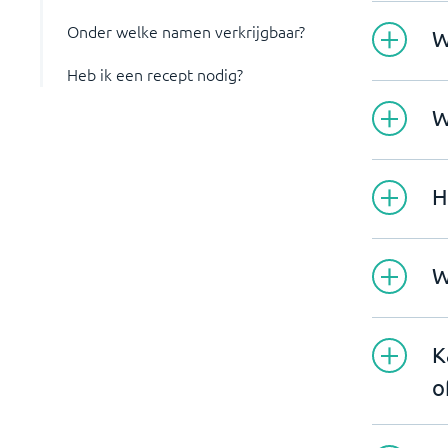
Onder welke namen verkrijgbaar?
W
Heb ik een recept nodig?
W
H
W
K
o