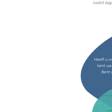
Laatst bij
Heeft u v
kent uw 
Bent 