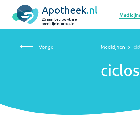
Apotheek
.nl
Medicijn
25 jaar betrouwbare
medicijninformatie
Vorige
Medicijnen
ciclosporine in het oog
Vorige
Medicijnen
cic
ciclosporine
in het oog
ciclo