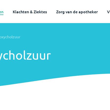
en
Klachten & Ziektes
Zorg van de apotheker
V
oxycholzuur
ycholzuur