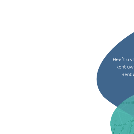
Heeft u v
kent uw 
Bent 