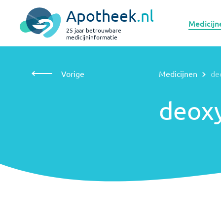
Apotheek
.nl
Medicijn
25 jaar betrouwbare
medicijninformatie
Vorige
Medicijnen
deoxycholzuur
Vorige
Medicijnen
de
deoxycholzuur
deox