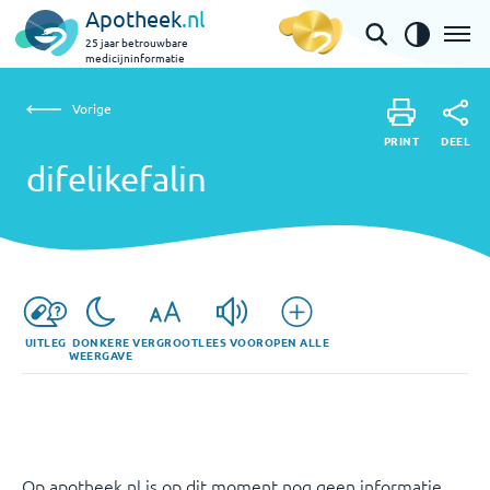
Apotheek
.nl
25 jaar betrouwbare
medicijninformatie
Vorige
difelikefalin
Vorige
PRINT
DEEL
PRINT
difelikefalin
DEEL
UITLEG
DONKERE
VERGROOT
LEES VOOR
OPEN ALLE
WEERGAVE
Op apotheek.nl is op dit moment nog geen informatie