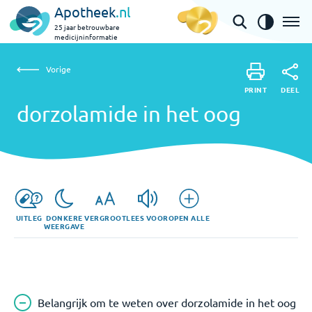
Apotheek
.nl
25 jaar betrouwbare
medicijninformatie
Vorige
dorzolamide in het oog
Vorige
PRINT
DEEL
PRINT
dorzolamide in het oog
DEEL
UITLEG
DONKERE
VERGROOT
LEES VOOR
OPEN ALLE
WEERGAVE
Belangrijk om te weten over dorzolamide in het oog