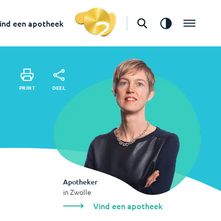
in
Zwolle
Vind een apotheek
ind een apotheek
DEEL
PRINT
DEEL
PRINT
Apotheker
in
Zwolle
Vind een apotheek