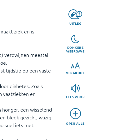
UITLEG
maakt ziek en is
DONKERE
WEERGAVE
d) verdwijnen meestal
oe.
t tijdstip op een vaste
VERGROOT
oor diabetes. Zoals
n vaatziekten en
LEES VOOR
an honger, een wisselend
en bleek gezicht, wazig
OPEN ALLE
po snel iets met