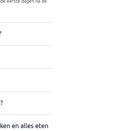
n de eerste dagen na de
?
?
nken en alles eten