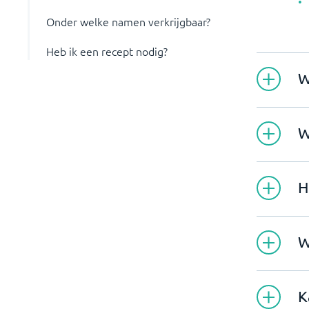
Onder welke namen verkrijgbaar?
Heb ik een recept nodig?
W
W
H
W
K