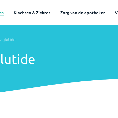
en
Klachten & Ziektes
Zorg van de apotheker
V
laglutide
lutide