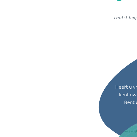
Laatst bij
Heeft u v
kent uw 
Bent 