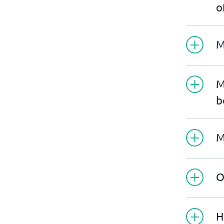
o
M
M
b
M
O
H