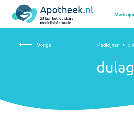
Apotheek
.nl
Medicijn
25 jaar betrouwbare
medicijninformatie
Vorige
Medicijnen
dulaglutide
Vorige
Medicijnen
du
dulaglutide
dulag