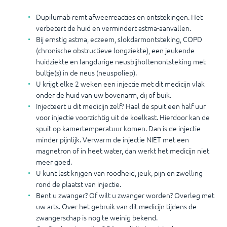
Dupilumab remt afweerreacties en ontstekingen. Het
verbetert de huid en vermindert astma-aanvallen.
Bij ernstig astma, eczeem, slokdarmontsteking, COPD
(chronische obstructieve longziekte), een jeukende
huidziekte en langdurige neusbijholtenontsteking met
bultje(s) in de neus (neuspoliep).
U krijgt elke 2 weken een injectie met dit medicijn vlak
onder de huid van uw bovenarm, dij of buik.
Injecteert u dit medicijn zelf? Haal de spuit een half uur
voor injectie voorzichtig uit de koelkast. Hierdoor kan de
spuit op kamertemperatuur komen. Dan is de injectie
minder pijnlijk. Verwarm de injectie NIET met een
magnetron of in heet water, dan werkt het medicijn niet
meer goed.
U kunt last krijgen van roodheid, jeuk, pijn en zwelling
rond de plaatst van injectie.
Bent u zwanger? Of wilt u zwanger worden? Overleg met
uw arts. Over het gebruik van dit medicijn tijdens de
zwangerschap is nog te weinig bekend.