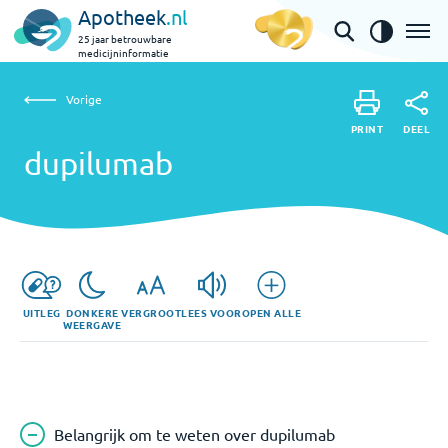
Apotheek
.nl
25 jaar betrouwbare
medicijninformatie
Vorige
dupilumab
Vorige
PRINT
DEEL
PRINT
dupilumab
DEEL
UITLEG
DONKERE
VERGROOT
LEES VOOR
OPEN ALLE
WEERGAVE
Belangrijk om te weten over dupilumab