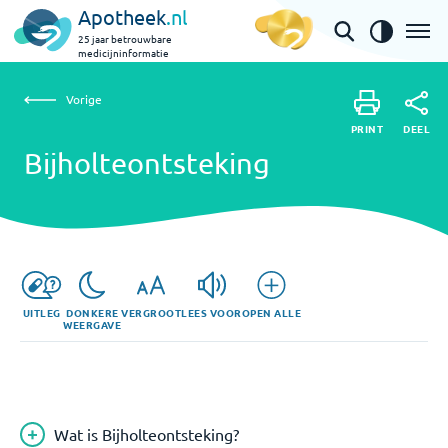
Apotheek
.nl
25 jaar betrouwbare
medicijninformatie
Vorige
Bijholteontsteking
Vorige
PRINT
DEEL
PRINT
Bijholteontsteking
DEEL
UITLEG
DONKERE
VERGROOT
LEES VOOR
OPEN ALLE
WEERGAVE
Wat is Bijholteontsteking?