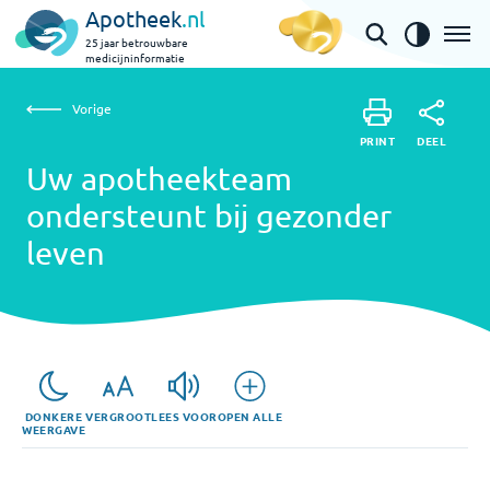
Apotheek
.nl
25 jaar betrouwbare
medicijninformatie
Vorige
Uw apotheekteam ondersteunt bij gezonder leven
Vorige
PRINT
DEEL
PRINT
Uw apotheekteam
DEEL
ondersteunt bij gezonder
leven
DONKERE
VERGROOT
LEES VOOR
OPEN ALLE
WEERGAVE