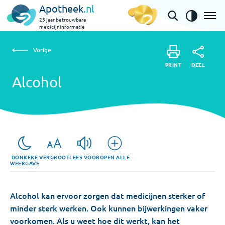
Apotheek
.nl
25 jaar betrouwbare
medicijninformatie
Vorige
Alcohol
Vorige
PRINT
DEEL
PRINT
Alcohol
DEEL
DONKERE
VERGROOT
LEES VOOR
OPEN ALLE
WEERGAVE
Alcohol kan ervoor zorgen dat medicijnen sterker of
minder sterk werken. Ook kunnen bijwerkingen vaker
voorkomen. Als u weet hoe dit werkt, kan het