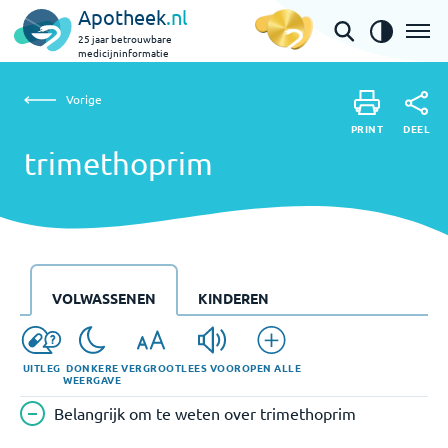
Apotheek
.nl
25 jaar betrouwbare
medicijninformatie
Vorige
trimethoprim
Vorige
PRINT
DEEL
PRINT
trimethoprim
DEEL
VOLWASSENEN
KINDEREN
UITLEG
DONKERE
VERGROOT
LEES VOOR
OPEN ALLE
WEERGAVE
Belangrijk om te weten over trimethoprim