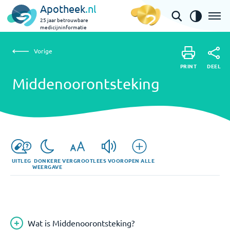
Apotheek
.nl
25 jaar betrouwbare
medicijninformatie
Vorige
Middenoorontsteking
Vorige
PRINT
DEEL
PRINT
Middenoorontsteking
DEEL
UITLEG
DONKERE
VERGROOT
LEES VOOR
OPEN ALLE
WEERGAVE
Wat is Middenoorontsteking?