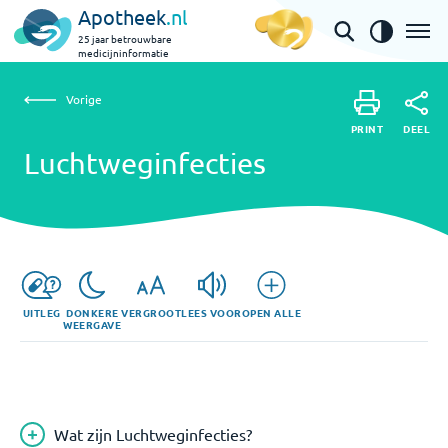
Apotheek
.nl
25 jaar betrouwbare
medicijninformatie
Vorige
Luchtweginfecties
Vorige
PRINT
DEEL
PRINT
Luchtweginfecties
DEEL
UITLEG
DONKERE
VERGROOT
LEES VOOR
OPEN ALLE
WEERGAVE
Wat zijn Luchtweginfecties?