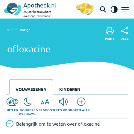
Apotheek
.nl
25 jaar betrouwbare
medicijninformatie
Vorige
ofloxacine
Vorige
PRINT
DEEL
PRINT
ofloxacine
DEEL
VOLWASSENEN
KINDEREN
UITLEG
DONKERE
VERGROOT
LEES VOOR
OPEN ALLE
WEERGAVE
Belangrijk om te weten over ofloxacine