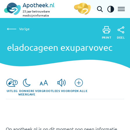
Apotheek
.nl
25 jaar betrouwbare
medicijninformatie
Vorige
eladocageen exuparvovec
Vorige
PRINT
DEEL
PRINT
eladocageen exuparvovec
DEEL
UITLEG
DONKERE
VERGROOT
LEES VOOR
OPEN ALLE
WEERGAVE
Op apotheek.nl is op dit moment nog geen informatie