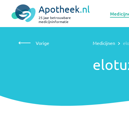
Apotheek
.nl
Medicijn
25 jaar betrouwbare
medicijninformatie
Vorige
Medicijnen
elotuzumab
Vorige
Medicijnen
el
elotuzumab
elot