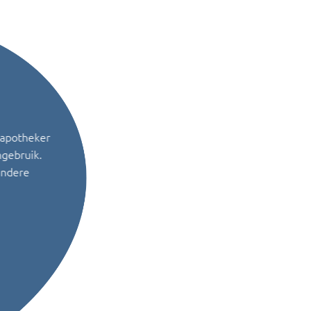
 apotheker
ngebruik.
andere