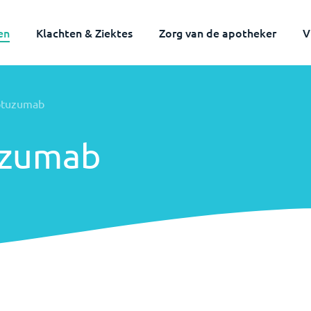
en
Klachten & Ziektes
Zorg van de apotheker
V
otuzumab
uzumab