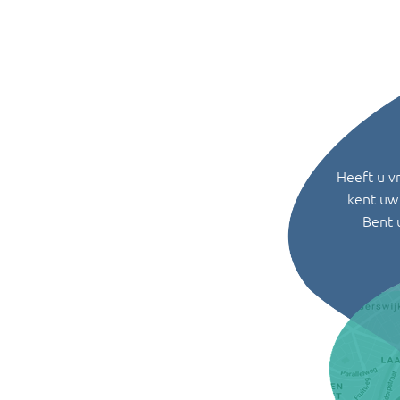
Heeft u v
kent uw 
Bent 