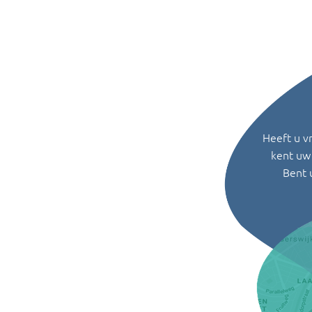
Heeft u v
kent uw 
Bent 