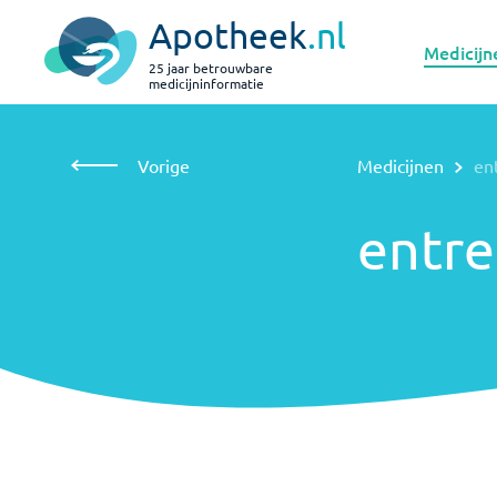
Apotheek
.nl
Medicijn
25 jaar betrouwbare
medicijninformatie
Vorige
Medicijnen
entrectinib
Vorige
Medicijnen
en
entrectinib
entre