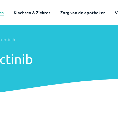
en
Klachten & Ziektes
Zorg van de apotheker
V
trectinib
ctinib