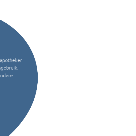
 apotheker
ngebruik.
andere