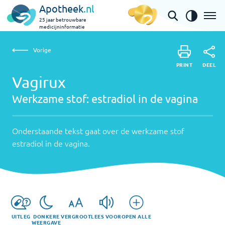
Apotheek
.nl
25 jaar betrouwbare
medicijninformatie
Vorige
Werkzame
Vagirux | estradiol in de vagina
Vorige
PRINT
stof:
Onderstaande
DEEL
PRINT
tekst
Vagirux
estradiol
DEEL
gaat
Werkzame stof:
estradiol in de vagina
in
over
de
de
werkzame
Onderstaande tekst gaat over de werkzame stof
vagina
stof
estradiol in de vagina
.
estradiol
in
de
vagina
.
UITLEG
DONKERE
VERGROOT
LEES VOOR
OPEN ALLE
WEERGAVE