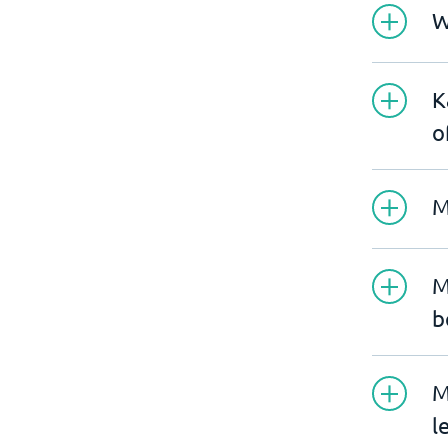
W
K
o
M
M
b
M
l