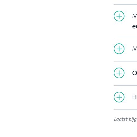
M
e
M
O
H
Laatst bij