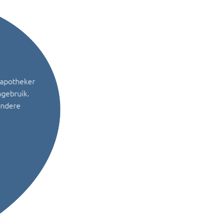
 apotheker
ngebruik.
andere