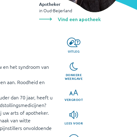
Apotheker
in
Oud-Beijerland
Vind een apotheek
UITLEG
ew en het syndroom van
DONKERE
WEERGAVE
agen aan. Roodheid en
der dan 70 jaar, heeft u
VERGROOT
dstollingsmedicijnen?
 uw arts of apotheker.
maak van witte
LEES VOOR
pijnstillers onvoldoende