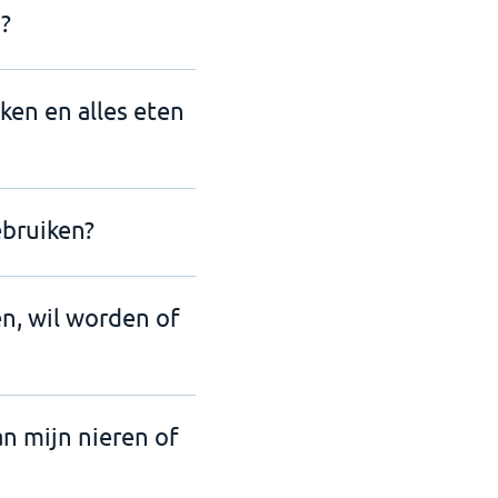
?
nken en alles eten
ebruiken?
en, wil worden of
an mijn nieren of