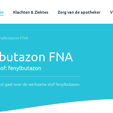
en
Klachten & Ziektes
Zorg van de apotheker
V
ame
nylbutazon FNA
nde
utazon
lbutazon FNA
of:
fenylbutazon
st gaat over de werkzame stof
fenylbutazon
.
zon
.