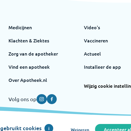
Medicijnen
Video's
Klachten & Ziektes
Vaccineren
Zorg van de apotheker
Actueel
Vind een apotheek
Installeer de app
Over Apotheek.nl
Wijzig cookie instelli
Volg ons op
Instagram
Facebook
gebruikt cookies
i
Accepteer al
Weigeren