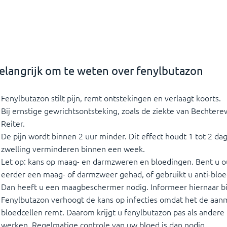
elangrijk om te weten over fenylbutazon
Fenylbutazon stilt pijn, remt ontstekingen en verlaagt koorts.
Bij ernstige gewrichtsontsteking, zoals de ziekte van Bechter
Reiter.
De pijn wordt binnen 2 uur minder. Dit effect houdt 1 tot 2 d
zwelling verminderen binnen een week.
Let op: kans op maag- en darmzweren en bloedingen. Bent u ou
eerder een maag- of darmzweer gehad, of gebruikt u anti-bloe
Dan heeft u een maagbeschermer nodig. Informeer hiernaar bij
Fenylbutazon verhoogt de kans op infecties omdat het de aan
bloedcellen remt. Daarom krijgt u fenylbutazon pas als andere 
werken. Regelmatige controle van uw bloed is dan nodig.