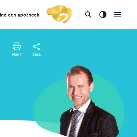
in
Oud-Beijerland
Vind een apotheek
ind een apotheek
DEEL
PRINT
DEEL
PRINT