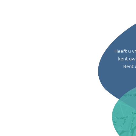
Heeft u v
kent uw 
Bent 