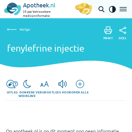
Apotheek
.nl
25 jaar betrouwbare
medicijninformatie
Vorige
fenylefrine injectie
Vorige
PRINT
DEEL
PRINT
fenylefrine injectie
DEEL
UITLEG
DONKERE
VERGROOT
LEES VOOR
OPEN ALLE
WEERGAVE
Op apotheek.nl is op dit moment nog geen informatie