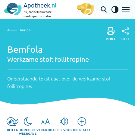
Apotheek
.nl
25 jaar betrouwbare
medicijninformatie
Vorige
Werkzame
Bemfola | follitropine
Vorige
PRINT
stof:
Onderstaande
DEEL
PRINT
tekst
Bemfola
follitropine
DEEL
gaat
Werkzame stof:
follitropine
over
de
werkzame
Onderstaande tekst gaat over de werkzame stof
stof
follitropine
.
follitropine
.
UITLEG
DONKERE
VERGROOT
LEES VOOR
OPEN ALLE
WEERGAVE