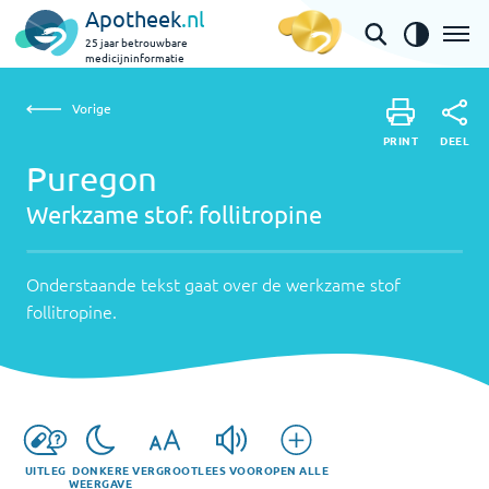
Apotheek
.nl
25 jaar betrouwbare
medicijninformatie
Vorige
Werkzame
Puregon | follitropine
Vorige
PRINT
stof:
Onderstaande
DEEL
PRINT
tekst
Puregon
follitropine
DEEL
gaat
Werkzame stof:
follitropine
over
de
werkzame
Onderstaande tekst gaat over de werkzame stof
stof
follitropine
.
follitropine
.
UITLEG
DONKERE
VERGROOT
LEES VOOR
OPEN ALLE
WEERGAVE