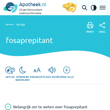
Apotheek
.nl
25 jaar betrouwbare
medicijninformatie
Vorige
fosaprepitant
Vorige
PRINT
DEEL
PRINT
fosaprepitant
DEEL
UITLEG
DONKERE
VERGROOT
LEES VOOR
OPEN ALLE
WEERGAVE
Belangrijk om te weten over fosaprepitant