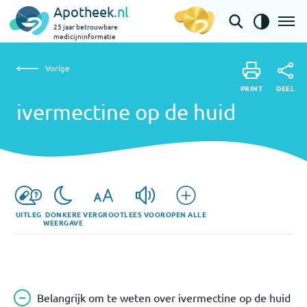
Apotheek
.nl
25 jaar betrouwbare
medicijninformatie
Vorige
ivermectine op de huid
Vorige
PRINT
DEEL
PRINT
ivermectine op de huid
DEEL
UITLEG
DONKERE
VERGROOT
LEES VOOR
OPEN ALLE
WEERGAVE
Belangrijk om te weten over ivermectine op de huid