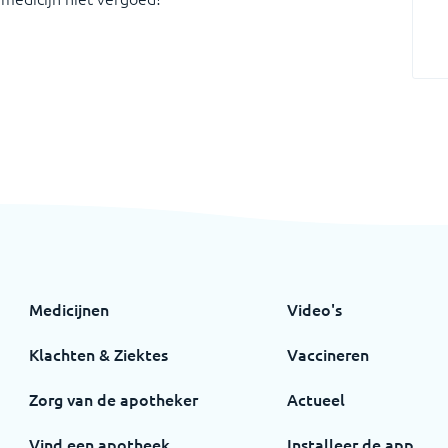
Medicijnen
Video's
Klachten & Ziektes
Vaccineren
Zorg van de apotheker
Actueel
Vind een apotheek
Installeer de app