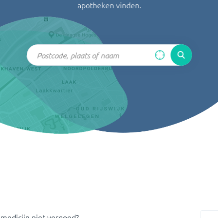
apotheken vinden.
 medicijn niet vergoed?