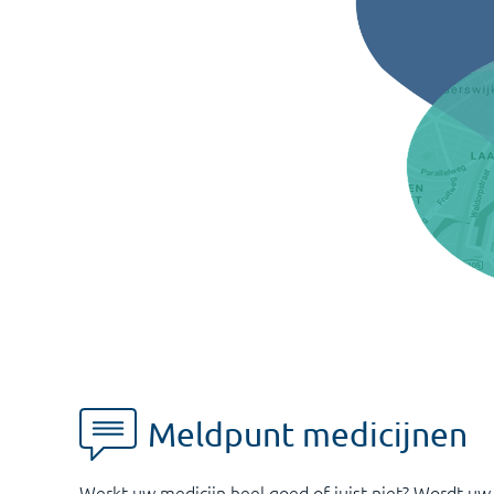
Meldpunt medicijnen
Werkt uw medicijn heel goed of juist niet? Wordt uw