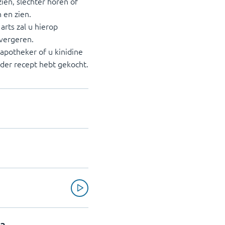
ien, slechter horen of
 en zien.
rts zal u hierop
 vergeren.
apotheker of u kinidine
nder recept hebt gekocht.