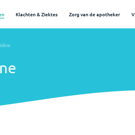
en
Klachten & Ziektes
Zorg van de apotheker
V
idine
ine