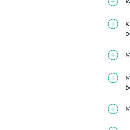
W
K
o
M
M
b
M