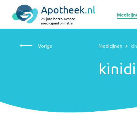
Apotheek
.nl
Medicijn
25 jaar betrouwbare
medicijninformatie
Vorige
Medicijnen
kinidine
Vorige
Medicijnen
kin
kinidine
kinid