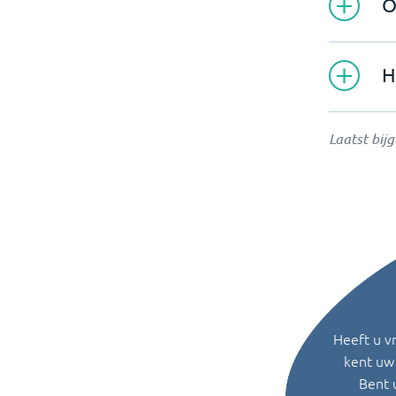
O
H
Laatst bij
Heeft u v
kent uw 
Bent 