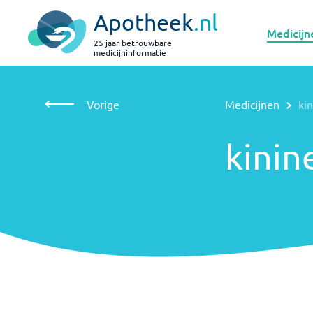
Apotheek
.nl
Medicijn
25 jaar betrouwbare
medicijninformatie
Vorige
Medicijnen
kinine
kinine
Vorige
Medicijnen
ki
kinin