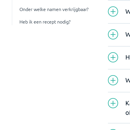
Onder welke namen verkrijgbaar?
W
Heb ik een recept nodig?
W
H
W
K
o