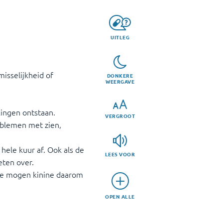
UITLEG
isselijkheid of
DONKERE
WEERGAVE
kingen ontstaan.
VERGROOT
roblemen met zien,
hele kuur af. Ook als de
LEES VOOR
eten over.
sie mogen kinine daarom
OPEN ALLE