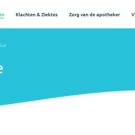
en
Klachten & Ziektes
Zorg van de apotheker
V
nine
e