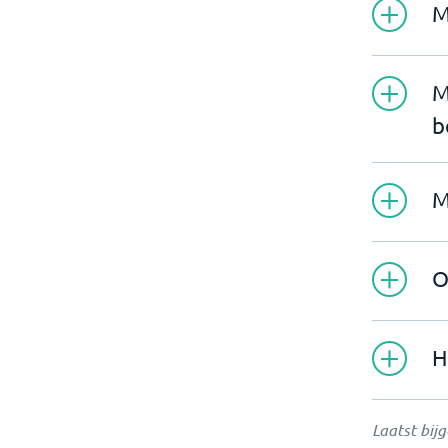
M
M
b
M
O
H
Laatst bij