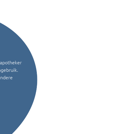
 apotheker
ngebruik.
andere