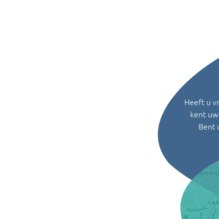
Heeft u v
kent uw 
Bent 