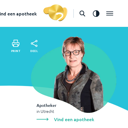
in
Utrecht
Vind een apotheek
ind een apotheek
DEEL
PRINT
DEEL
PRINT
Apotheker
in
Utrecht
Vind een apotheek