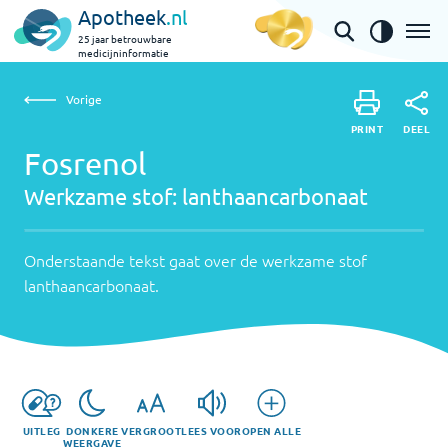
Apotheek
.nl
25 jaar betrouwbare
medicijninformatie
Vorige
Werkzame
Fosrenol | lanthaancarbonaat
Vorige
PRINT
stof:
Onderstaande
DEEL
PRINT
tekst
Fosrenol
lanthaancarbonaat
DEEL
gaat
Werkzame stof:
lanthaancarbonaat
over
de
werkzame
Onderstaande tekst gaat over de werkzame stof
stof
lanthaancarbonaat
.
lanthaancarbonaat
.
UITLEG
DONKERE
VERGROOT
LEES VOOR
OPEN ALLE
WEERGAVE