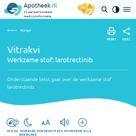
Apotheek
.nl
25 jaar betrouwbare
medicijninformatie
Vorige
Werkzame
Vitrakvi | larotrectinib
Vorige
PRINT
stof:
Onderstaande
DEEL
PRINT
tekst
Vitrakvi
larotrectinib
DEEL
gaat
Werkzame stof:
larotrectinib
over
de
werkzame
Onderstaande tekst gaat over de werkzame stof
stof
larotrectinib
.
larotrectinib
.
UITLEG
DONKERE
VERGROOT
LEES VOOR
OPEN ALLE
WEERGAVE