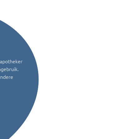
 apotheker
ngebruik.
andere