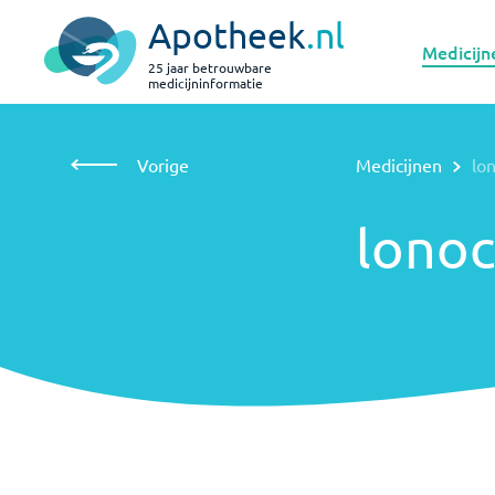
Apotheek
.nl
Medicijn
25 jaar betrouwbare
medicijninformatie
Vorige
Medicijnen
lonoctocog alfa
Vorige
Medicijnen
lo
lonoctocog
alfa
lonoc