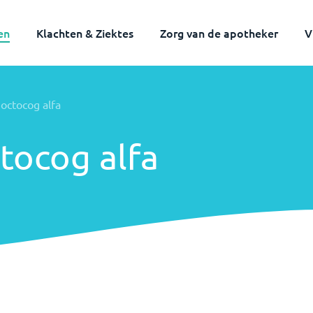
en
Klachten & Ziektes
Zorg van de apotheker
V
noctocog alfa
tocog alfa