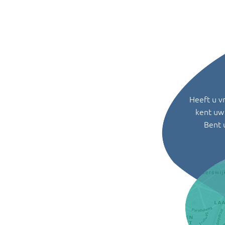
Heeft u v
kent uw 
Bent 