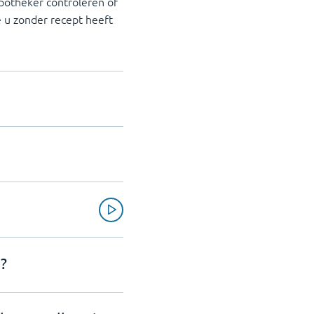
potheker controleren of
 u zonder recept heeft
?