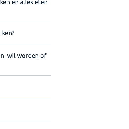
nken en alles eten
iken?
en, wil worden of