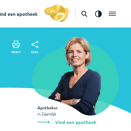
in
Zaandijk
Vind een apotheek
ind een apotheek
DEEL
PRINT
DEEL
PRINT
Apotheker
in
Zaandijk
Vind een apotheek