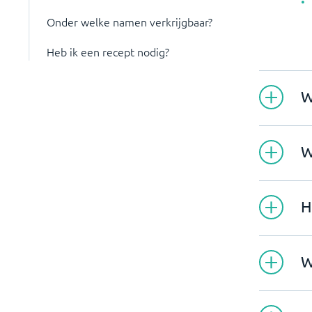
Onder welke namen verkrijgbaar?
Heb ik een recept nodig?
W
W
H
W