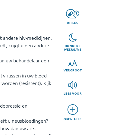
UITLEG
met andere hiv-medicijnen.
dt, krijgt u een andere
DONKERE
WEERGAVE
 aan uw behandelaar een
VERGROOT
l virussen in uw bloed
worden (resistent). Kijk
LEES VOOR
 depressie en
OPEN ALLE
eeft u neusbloedingen?
chuw dan uw arts.