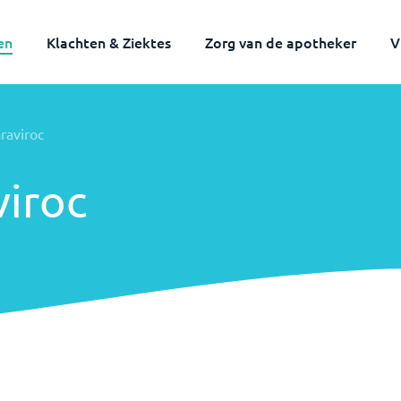
en
Klachten & Ziektes
Zorg van de apotheker
V
raviroc
iroc