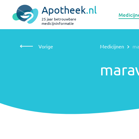
Apotheek
.nl
Medicijn
25 jaar betrouwbare
medicijninformatie
Vorige
Medicijnen
maraviroc
Vorige
Medicijnen
ma
maraviroc
marav