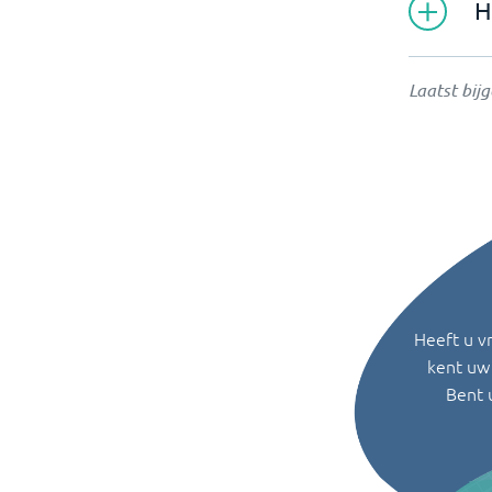
H
Laatst bij
Heeft u v
kent uw 
Bent 