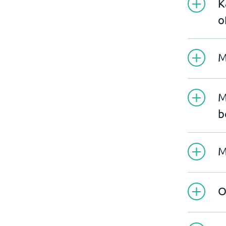
K
o
M
M
b
M
O