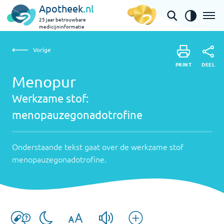
Apotheek
.nl
25 jaar betrouwbare
medicijninformatie
Vorige
Werkzame
Menopur | menopauzegonadotrofine
Vorige
PRINT
stof:
Onderstaande
DEEL
PRINT
tekst
Menopur
menopauzego
DEEL
gaat
Werkzame stof:
over
menopauzegonadotrofine
de
werkzame
stof
Onderstaande tekst gaat over de werkzame stof
menopauzegonadot
menopauzegonadotrofine
.