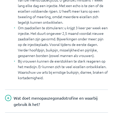
van uw menstruatiecyclus. U gebruikt minstens 1 week
lang elke dag een injectie. Met een echo is te zien of de
eicellen voldoende rijpen. U heeft meer kans op een
tweeling of meerling, omdat meerdere eicellen zich
tegelijk kunnen ontwikkelen.
Om zaadcellen te stimuleren: u krijgt 3 keer per week een
injectie. Het duurt ongeveer 2,5 maand voordat nieuwe
zaadcellen zijn gevormd. Bijwerkingen onder meer: pijn
op de injectieplaats. Vooral tijdens de eerste dagen.
Verder hoofdpijn, buikpijn, misselijkheid en pijnlijke,
gespannen borsten (zowel mannen als vrouwen).
Bij vrouwen kunnen de eierstokken te sterk reageren op
het medicijn. Er kunnen zich te veel eicellen ontwikkelen.
Waarschuw uw arts bij ernstige buikpijn, diarree, braken of
kortademigheid.
Wat doet menopauzegonadotrofine en waarbij
gebruik ik het?