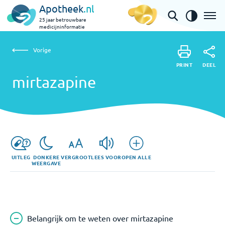
Apotheek
.nl
25 jaar betrouwbare
medicijninformatie
Vorige
mirtazapine
Vorige
PRINT
DEEL
PRINT
mirtazapine
DEEL
UITLEG
DONKERE
VERGROOT
LEES VOOR
OPEN ALLE
WEERGAVE
Belangrijk om te weten over mirtazapine