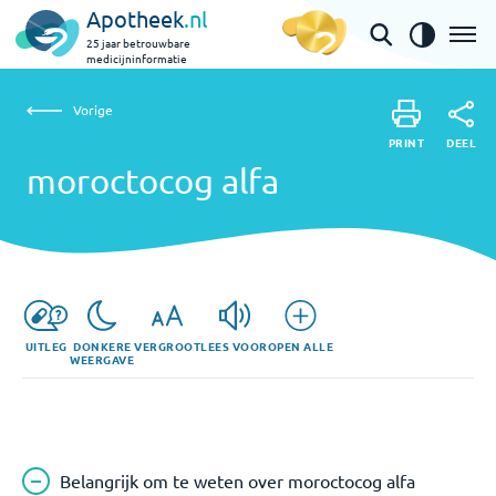
Apotheek
.nl
25 jaar betrouwbare
medicijninformatie
Vorige
moroctocog alfa
Vorige
PRINT
DEEL
PRINT
moroctocog alfa
DEEL
UITLEG
DONKERE
VERGROOT
LEES VOOR
OPEN ALLE
WEERGAVE
Belangrijk om te weten over moroctocog alfa