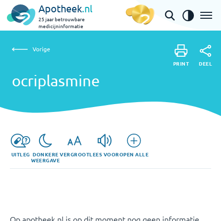
Apotheek
.nl
25 jaar betrouwbare
medicijninformatie
Vorige
ocriplasmine
Vorige
PRINT
DEEL
PRINT
ocriplasmine
DEEL
UITLEG
DONKERE
VERGROOT
LEES VOOR
OPEN ALLE
WEERGAVE
Op apotheek.nl is op dit moment nog geen informatie