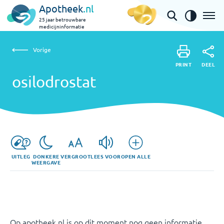
Apotheek
.nl
25 jaar betrouwbare
medicijninformatie
Vorige
osilodrostat
Vorige
PRINT
DEEL
PRINT
osilodrostat
DEEL
UITLEG
DONKERE
VERGROOT
LEES VOOR
OPEN ALLE
WEERGAVE
Op apotheek.nl is op dit moment nog geen informatie