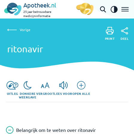
Apotheek
.nl
25 jaar betrouwbare
medicijninformatie
Vorige
ritonavir
Vorige
PRINT
DEEL
PRINT
ritonavir
DEEL
UITLEG
DONKERE
VERGROOT
LEES VOOR
OPEN ALLE
WEERGAVE
Belangrijk om te weten over ritonavir