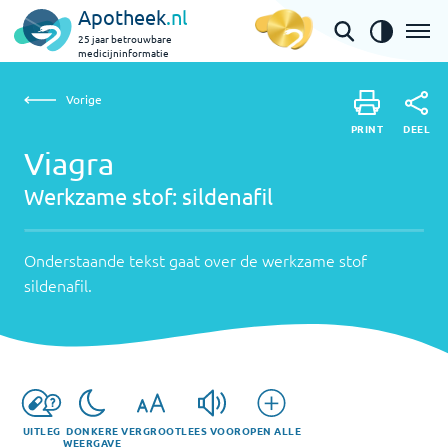
Apotheek
.nl
25 jaar betrouwbare
medicijninformatie
Vorige
Werkzame
Viagra | sildenafil
Vorige
PRINT
stof:
Onderstaande
DEEL
PRINT
tekst
Viagra
sildenafil
DEEL
gaat
Werkzame stof:
sildenafil
over
de
werkzame
Onderstaande tekst gaat over de werkzame stof
stof
sildenafil
.
sildenafil
.
UITLEG
DONKERE
VERGROOT
LEES VOOR
OPEN ALLE
WEERGAVE