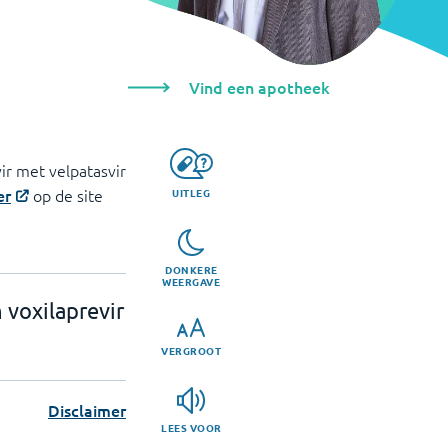
Vind een apotheek
ir met velpatasvir
er
op de site
UITLEG
DONKERE
WEERGAVE
 voxilaprevir
VERGROOT
Disclaimer
LEES VOOR