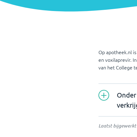
Op apotheek.nl is
en voxilaprevir. I
van het College 
Onder 
verkri
Laatst bijgewerk