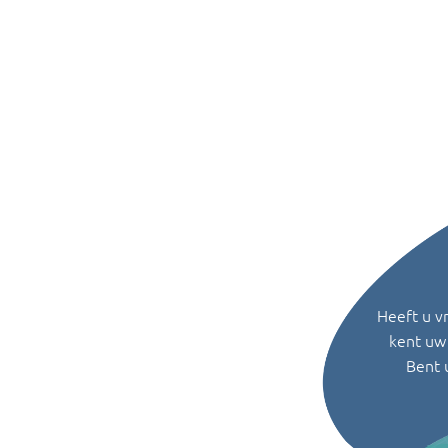
Heeft u v
kent uw 
Bent 