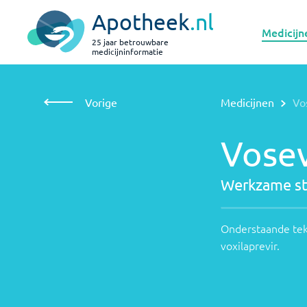
Apotheek
.nl
Medicijn
25 jaar betrouwbare
medicijninformatie
Vorige
Medicijnen
Vosevi | sofosbuvir met velpatasvir en
Vosevi
Vorige
Medicijnen
Vo
voxilaprevir
Vosev
Werkzame st
Onderstaande tek
voxilaprevir
.