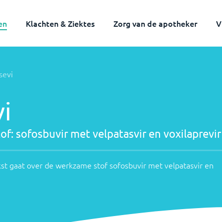
en
Klachten & Ziektes
Zorg van de apotheker
V
Werkzame
sevi
stof:
Onderstaande
tekst
sofosbuvir
i
gaat
met
over
velpatasvir
de
of:
sofosbuvir met velpatasvir en voxilaprevir
werkzame
en
stof
voxilaprevir
st gaat over de werkzame stof
sofosbuvir met velpatasvir en
sofosbuvir
met
velpatasvir
en
voxilaprevir
.