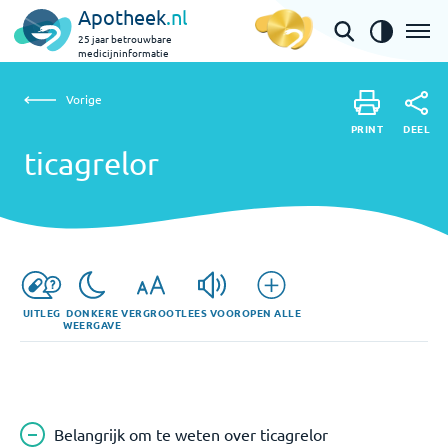
Apotheek
.nl
25 jaar betrouwbare
medicijninformatie
Vorige
ticagrelor
Vorige
PRINT
DEEL
PRINT
ticagrelor
DEEL
UITLEG
DONKERE
VERGROOT
LEES VOOR
OPEN ALLE
WEERGAVE
Belangrijk om te weten over ticagrelor