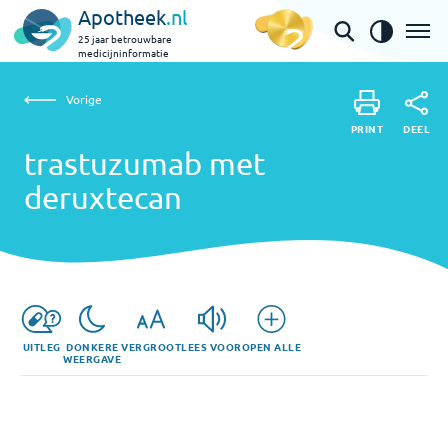
Apotheek
.nl
25 jaar betrouwbare
medicijninformatie
Vorige
trastuzumab met deruxtecan
Vorige
PRINT
DEEL
PRINT
trastuzumab met
DEEL
deruxtecan
UITLEG
DONKERE
VERGROOT
LEES VOOR
OPEN ALLE
WEERGAVE