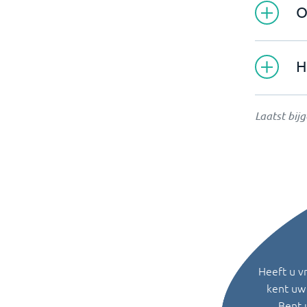
O
H
Laatst bij
Heeft u v
kent uw 
Bent 