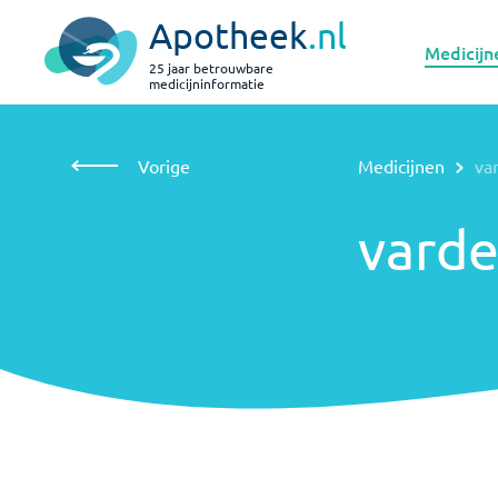
Apotheek
.nl
Medicijn
25 jaar betrouwbare
medicijninformatie
Vorige
Medicijnen
vardenafil
Vorige
Medicijnen
va
vardenafil
varde