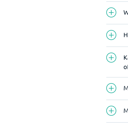
W
H
K
o
M
M