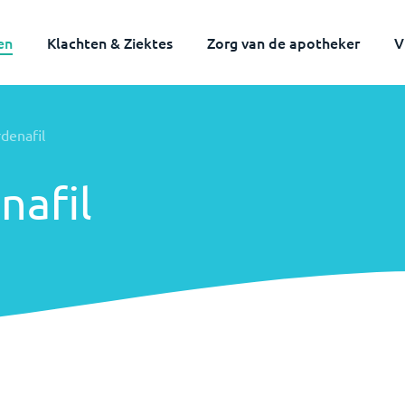
en
Klachten & Ziektes
Zorg van de apotheker
V
rdenafil
nafil