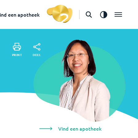
Vind een apotheek
ind een apotheek
DEEL
PRINT
DEEL
PRINT
Vind een apotheek