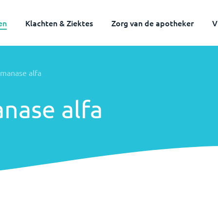
en
Klachten & Ziektes
Zorg van de apotheker
V
lmanase alfa
nase alfa