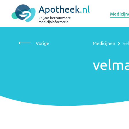
Apotheek
.nl
Medicijn
25 jaar betrouwbare
medicijninformatie
Vorige
Medicijnen
velmanase alfa
Vorige
Medicijnen
ve
velmanase
alfa
velma