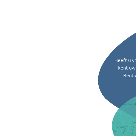
Heeft u v
kent uw 
Bent 