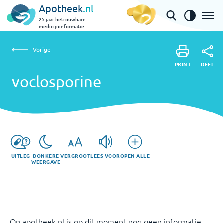
Apotheek
.nl
25 jaar betrouwbare
medicijninformatie
Vorige
voclosporine
Vorige
PRINT
DEEL
PRINT
voclosporine
DEEL
UITLEG
DONKERE
VERGROOT
LEES VOOR
OPEN ALLE
WEERGAVE
Op apotheek.nl is op dit moment nog geen informatie