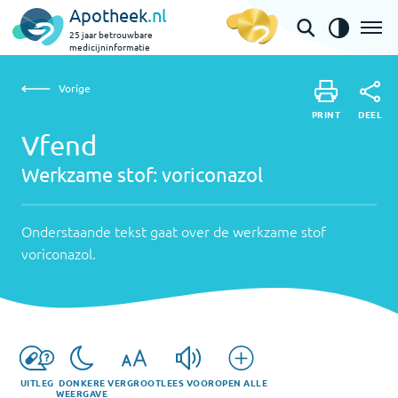
Apotheek
.nl
25 jaar betrouwbare
medicijninformatie
Vorige
Werkzame
Vfend | voriconazol
Vorige
PRINT
stof:
Onderstaande
DEEL
PRINT
tekst
Vfend
voriconazol
DEEL
gaat
Werkzame stof:
voriconazol
over
de
werkzame
Onderstaande tekst gaat over de werkzame stof
stof
voriconazol
.
voriconazol
.
UITLEG
DONKERE
VERGROOT
LEES VOOR
OPEN ALLE
WEERGAVE