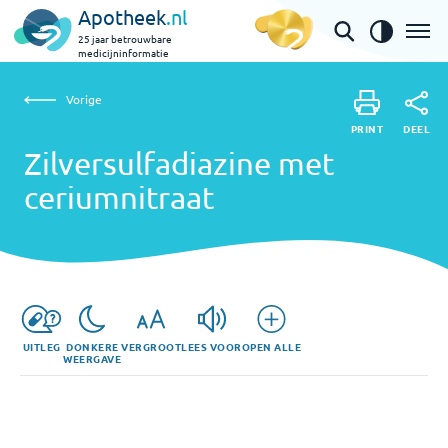
Apotheek
.nl
25 jaar betrouwbare
medicijninformatie
Vorige
Zilversulfadiazine met ceriumnitraat
Vorige
PRINT
DEEL
PRINT
Zilversulfadiazine met
DEEL
ceriumnitraat
UITLEG
DONKERE
VERGROOT
LEES VOOR
OPEN ALLE
WEERGAVE